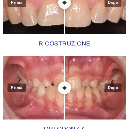
Prima
Dopo
RICOSTRUZIONE
Prima
Dopo
ORTODONZIA